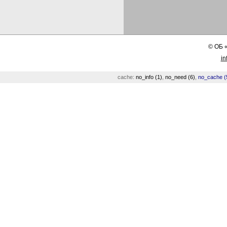
©
ОБ
in
cache:
no_info (1)
,
no_need (6)
,
no_cache (