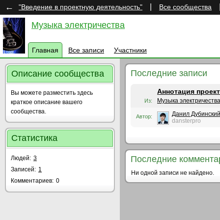
←
|
"Введение в проектную деятельность"
Все сообщества
Музыка электричества
Главная
Все записи
Участники
Последние записи
Описание сообщества
Аннотация проект
Вы можете разместить здесь
Музыка электричеств
Из:
краткое описание вашего
сообщества.
Данил Дубински
Автор:
dansterpro
Статистика
Последние коммента
Людей:
3
Записей:
1
Ни одной записи не найдено.
Комментариев:
0